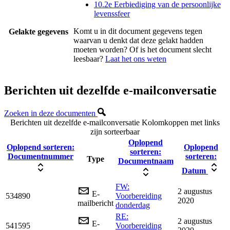
10.2e Eerbiediging van de persoonlijke
levenssfeer
Komt u in dit document gegevens tegen
Gelakte gegevens
waarvan u denkt dat deze gelakt hadden
moeten worden? Of is het document slecht
leesbaar?
Laat het ons weten
Berichten uit dezelfde e-mailconversatie
Zoeken in deze documenten
Berichten uit dezelfde e-mailconversatie
Kolomkoppen met links
zijn sorteerbaar
Oplopend
Oplopend sorteren:
Oplopend
sorteren:
Documentnummer
sorteren:
Type
Documentnaam
Datum
FW:
2 augustus
E-
534890
Voorbereiding
2020
mailbericht
donderdag
RE:
2 augustus
E-
541595
Voorbereiding