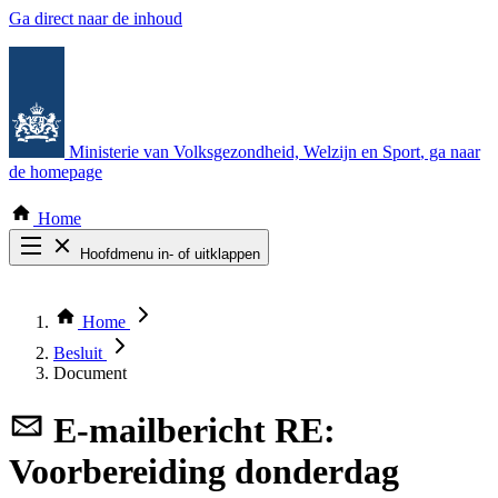
Ga direct naar de inhoud
Ministerie van Volksgezondheid, Welzijn en Sport
, ga naar
de homepage
Home
Hoofdmenu in- of uitklappen
Zoek door alle publicaties
Thema COVID-19
Home
Bekijk per bestuursorgaan
Besluit
Document
E-mailbericht
RE:
Voorbereiding donderdag