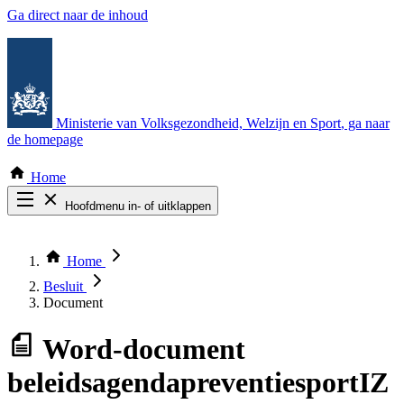
Ga direct naar de inhoud
Ministerie van Volksgezondheid, Welzijn en Sport
, ga naar
de homepage
Home
Hoofdmenu in- of uitklappen
Zoek door alle publicaties
Thema COVID-19
Home
Bekijk per bestuursorgaan
Besluit
Document
Word-document
beleidsagendapreventiesportIZ