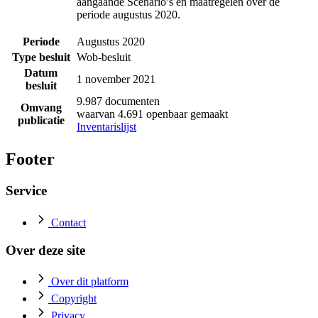
aangaande Scenario’s en maatregelen over de
periode augustus 2020.
Periode
Augustus 2020
Type besluit
Wob-besluit
Datum
1 november 2021
besluit
9.987 documenten
Omvang
waarvan 4.691 openbaar gemaakt
publicatie
Inventarislijst
Footer
Service
Contact
Over deze site
Over dit platform
Copyright
Privacy