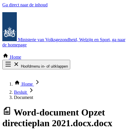
Ga direct naar de inhoud
Ministerie van Volksgezondheid, Welzijn en Sport
, ga naar
de homepage
Home
Hoofdmenu in- of uitklappen
Zoek door alle publicaties
Thema COVID-19
Home
Bekijk per bestuursorgaan
Besluit
Document
Word-document
Opzet
directieplan 2021.docx.docx