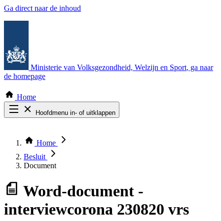
Ga direct naar de inhoud
Ministerie van Volksgezondheid, Welzijn en Sport
, ga naar
de homepage
Home
Hoofdmenu in- of uitklappen
Zoek door alle publicaties
Thema COVID-19
Home
Bekijk per bestuursorgaan
Besluit
Document
Word-document
-
interviewcorona 230820 vrs