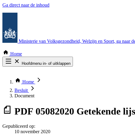
Ga direct naar de inhoud
Ministerie van Volksgezondheid, Welzijn en Sport
, ga naar 
Home
Hoofdmenu in- of uitklappen
Zoek door alle publicaties
Thema COVID-19
Home
Bekijk per bestuursorgaan
Besluit
Document
PDF
05082020 Getekende lijs
Gepubliceerd op:
10 november 2020