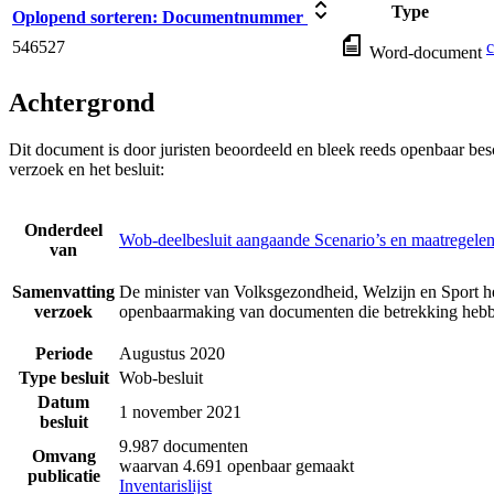
Type
Oplopend sorteren:
Documentnummer
546527
c
Word-document
Achtergrond
Dit document is door juristen beoordeeld en bleek reeds openbaar be
verzoek en het besluit:
Onderdeel
Wob-deelbesluit aangaande Scenario’s en maatregelen
van
Samenvatting
De minister van Volksgezondheid, Welzijn en Sport he
verzoek
openbaarmaking van documenten die betrekking hebbe
Periode
Augustus 2020
Type besluit
Wob-besluit
Datum
1 november 2021
besluit
9.987 documenten
Omvang
waarvan 4.691 openbaar gemaakt
publicatie
Inventarislijst