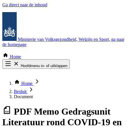
Ga direct naar de inhoud
Ministerie van Volksgezondheid, Welzijn en Sport
, ga naar
de homepage
Home
Hoofdmenu in- of uitklappen
Zoek door alle publicaties
Thema COVID-19
Home
Bekijk per bestuursorgaan
Besluit
Document
PDF
Memo Gedragsunit
Literatuur rond COVID-19 en