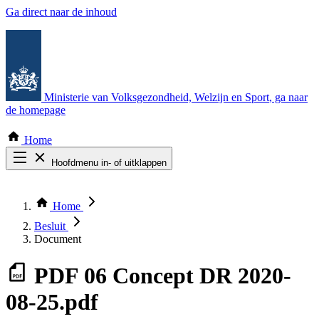
Ga direct naar de inhoud
Ministerie van Volksgezondheid, Welzijn en Sport
, ga naar
de homepage
Home
Hoofdmenu in- of uitklappen
Zoek door alle publicaties
Thema COVID-19
Home
Bekijk per bestuursorgaan
Besluit
Document
PDF
06 Concept DR 2020-
08-25.pdf