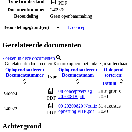
Type bronbestand
PDF
Documentnummer
540926
Beoordeling
Geen openbaarmaking
Beoordelingsgrond(en)
11.1, concept
Gerelateerde documenten
Zoeken in deze documenten
Gerelateerde documenten
Kolomkoppen met links zijn sorteerbaar
Oplopend sorteren:
Oplopend sorteren:
Oplopend
Documentnummer
Documentnaam
sorteren:
Type
Datum
08 conceptverslag
28 augustus
540924
20200818.pdf
2020
PDF
09 20200820 Notitie
31 augustus
540922
opheffing PHE.pdf
2020
PDF
Achtergrond