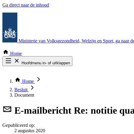
Ga direct naar de inhoud
Ministerie van Volksgezondheid, Welzijn en Sport
, ga naar 
Home
Hoofdmenu in- of uitklappen
Zoek door alle publicaties
Thema COVID-19
Home
Bekijk per bestuursorgaan
Besluit
Document
E-mailbericht
Re: notitie qu
Gepubliceerd op:
2 augustus 2020