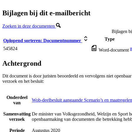
Bijlagen bij dit e-mailbericht
Zoeken in deze documenten
Bijlagen bi
Type
Oplopend sorteren:
Documentnummer
545824
n
Word-document
Achtergrond
Dit document is door juristen beoordeeld en vervolgens niet openbaa
verzoek en het besluit:
Onderdeel
Wob-deelbesluit aangaande Scenario’s en maatregelen
van
Samenvatting
De minister van Volksgezondheid, Welzijn en Sport he
verzoek
openbaarmaking van documenten die betrekking hebbe
Periode
Augustus 2020