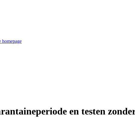
de homepage
arantaineperiode en testen zonde