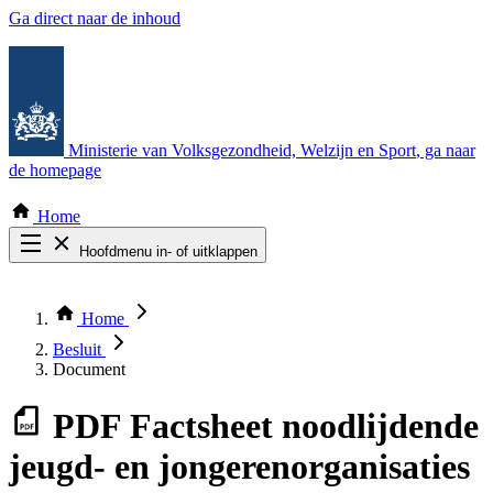
Ga direct naar de inhoud
Ministerie van Volksgezondheid, Welzijn en Sport
, ga naar
de homepage
Home
Hoofdmenu in- of uitklappen
Zoek door alle publicaties
Thema COVID-19
Home
Bekijk per bestuursorgaan
Besluit
Document
PDF
Factsheet noodlijdende
jeugd- en jongerenorganisaties