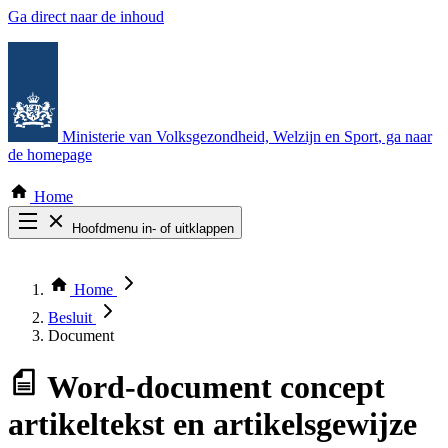
Ga direct naar de inhoud
Ministerie van Volksgezondheid, Welzijn en Sport
, ga naar
de homepage
Home
Hoofdmenu in- of uitklappen
Zoek door alle publicaties
Thema COVID-19
Home
Bekijk per bestuursorgaan
Besluit
Document
Word-document
concept
artikeltekst en artikelsgewijze