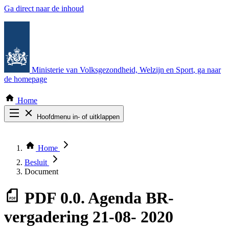
Ga direct naar de inhoud
Ministerie van Volksgezondheid, Welzijn en Sport
, ga naar
de homepage
Home
Hoofdmenu in- of uitklappen
Zoek door alle publicaties
Thema COVID-19
Home
Bekijk per bestuursorgaan
Besluit
Document
PDF
0.0. Agenda BR-
vergadering 21-08- 2020