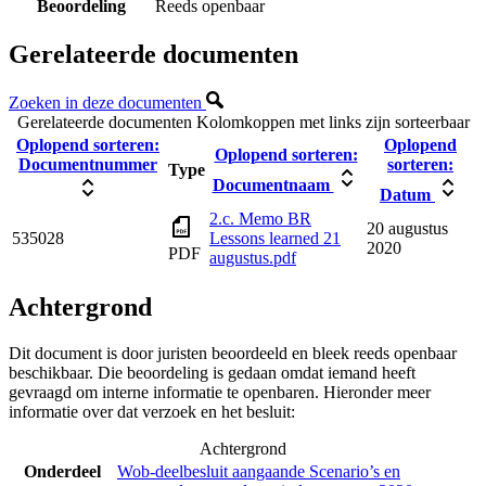
Beoordeling
Reeds openbaar
Gerelateerde documenten
Zoeken in deze documenten
Gerelateerde documenten
Kolomkoppen met links zijn sorteerbaar
Oplopend sorteren:
Oplopend
Oplopend sorteren:
Documentnummer
sorteren:
Type
Documentnaam
Datum
2.c. Memo BR
20 augustus
535028
Lessons learned 21
2020
PDF
augustus.pdf
Achtergrond
Dit document is door juristen beoordeeld en bleek reeds openbaar
beschikbaar. Die beoordeling is gedaan omdat iemand heeft
gevraagd om interne informatie te openbaren. Hieronder meer
informatie over dat verzoek en het besluit:
Achtergrond
Onderdeel
Wob-deelbesluit aangaande Scenario’s en