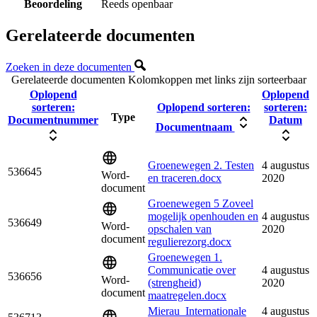
Beoordeling
Reeds openbaar
Gerelateerde documenten
Zoeken in deze documenten
Gerelateerde documenten
Kolomkoppen met links zijn sorteerbaar
Oplopend
Oplopend
sorteren:
Oplopend sorteren:
sorteren:
Type
Documentnummer
Datum
Documentnaam
Groenewegen 2. Testen
4 augustus
536645
Word-
en traceren.docx
2020
document
Groenewegen 5 Zoveel
mogelijk openhouden en
4 augustus
536649
Word-
opschalen van
2020
document
regulierezorg.docx
Groenewegen 1.
Communicatie over
4 augustus
536656
Word-
(strengheid)
2020
document
maatregelen.docx
Mierau_Internationale
4 augustus