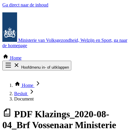
Ga direct naar de inhoud
Ministerie van Volksgezondheid, Welzijn en Sport
, ga naar
de homepage
Home
Hoofdmenu in- of uitklappen
Zoek door alle publicaties
Thema COVID-19
Home
Bekijk per bestuursorgaan
Besluit
Document
PDF
Klazings_2020-08-
04_Brf Vossenaar Ministerie