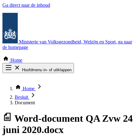
Ga direct naar de inhoud
Ministerie van Volksgezondheid, Welzijn en Sport
, ga naar
de homepage
Home
Hoofdmenu in- of uitklappen
Zoek door alle publicaties
Thema COVID-19
Home
Bekijk per bestuursorgaan
Besluit
Document
Word-document
QA Zvw 24
juni 2020.docx