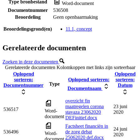
Type bronbestand
Word-document
Documentnummer
536508
Beoordeling
Geen openbaarmaking
Beoordelingsgrond(en)
11.1, concept
Gerelateerde documenten
Zoeken in deze documenten
Gerelateerde documenten
Kolomkoppen met links zijn sorteerbaar
Oplopend
Oplopend
sorteren:
Oplopend sorteren:
sorteren:
Type
Documentnummer
Datum
Documentnaam
overzicht fin
maatregelen corona
23 juni
536517
Word-
stavaza 23062020
2020
document
DEFinitief.docx
Factsheet financiën in
24 juni
536496
de zorg debat
Word-
2020
25062020 def.docx
document