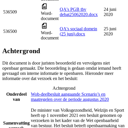
QA's PGB tbv
24 juni
536509
Word-
debat25062020.docx
2020
document
QA's sociaal domein
25 juni
536500
Word-
(25 juni).docx
2020
document
Achtergrond
Dit document is door juristen beoordeeld en vervolgens niet
openbaar gemaakt. Die beoordeling is gedaan omdat iemand heeft
gevraagd om interne informatie te openbaren. Hieronder meer
informatie over dat verzoek en het besluit:
Achtergrond
Onderdeel
Wob-deelbesluit aangaande Scenario’s en
van
maatregelen over de periode augustus 2020
De minister van Volksgezondheid, Welzijn en Sport
heeft op 1 november 2021 een besluit genomen op
verzoeken in het kader van de Wet openbaarheid
Samenvatting
van bestuur. Het besluit betreft openbaarmaking van