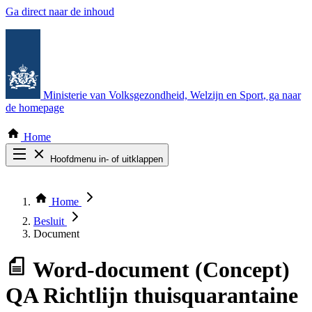
Ga direct naar de inhoud
Ministerie van Volksgezondheid, Welzijn en Sport
, ga naar
de homepage
Home
Hoofdmenu in- of uitklappen
Zoek door alle publicaties
Thema COVID-19
Home
Bekijk per bestuursorgaan
Besluit
Document
Word-document
(Concept)
QA Richtlijn thuisquarantaine