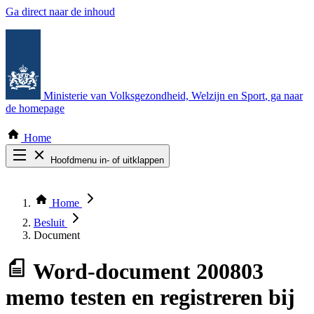
Ga direct naar de inhoud
Ministerie van Volksgezondheid, Welzijn en Sport
, ga naar
de homepage
Home
Hoofdmenu in- of uitklappen
Zoek door alle publicaties
Thema COVID-19
Home
Bekijk per bestuursorgaan
Besluit
Document
Word-document
200803
memo testen en registreren bij