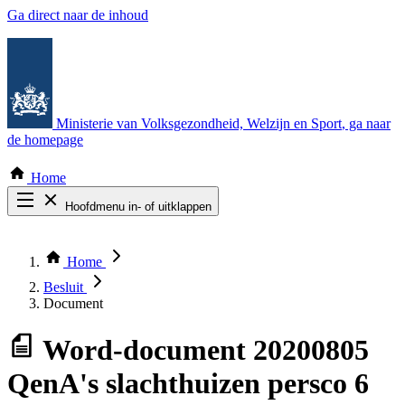
Ga direct naar de inhoud
Ministerie van Volksgezondheid, Welzijn en Sport
, ga naar
de homepage
Home
Hoofdmenu in- of uitklappen
Zoek door alle publicaties
Thema COVID-19
Home
Bekijk per bestuursorgaan
Besluit
Document
Word-document
20200805
QenA's slachthuizen persco 6