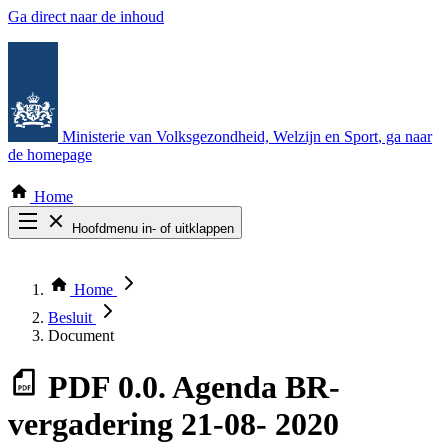
Ga direct naar de inhoud
Ministerie van Volksgezondheid, Welzijn en Sport
, ga naar
de homepage
Home
Hoofdmenu in- of uitklappen
Zoek door alle publicaties
Thema COVID-19
Home
Bekijk per bestuursorgaan
Besluit
Document
PDF
0.0. Agenda BR-
vergadering 21-08- 2020