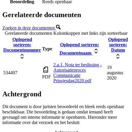
Beoordeling
Reeds openbaar
Gerelateerde documenten
Zoeken in deze documenten
Gerelateerde documenten
Kolomkoppen met links zijn sorteerbaar
Oplopend
Oplopend
sorteren:
Oplopend sorteren:
sorteren:
Type
Documentnummer
Datum
Documentnaam
2.a.1. Nota ter beslissing -
19
Autorisatieproces
534497
augustus
Communicatie
PDF
2020
Prinsjesdag2020.pdf
Achtergrond
Dit document is door juristen beoordeeld en bleek reeds openbaar
beschikbaar. Die beoordeling is gedaan omdat iemand heeft
gevraagd om interne informatie te openbaren. Hieronder meer
informatie over dat verzoek en het besluit: