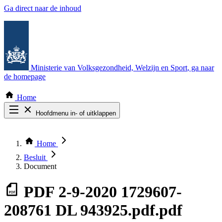
Ga direct naar de inhoud
Ministerie van Volksgezondheid, Welzijn en Sport
, ga naar
de homepage
Home
Hoofdmenu in- of uitklappen
Zoek door alle publicaties
Thema COVID-19
Home
Bekijk per bestuursorgaan
Besluit
Document
PDF
2-9-2020 1729607-
208761 DL 943925.pdf.pdf