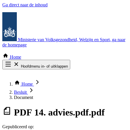
Ga direct naar de inhoud
Ministerie van Volksgezondheid, Welzijn en Sport
, ga naar
de homepage
Home
Hoofdmenu in- of uitklappen
Zoek door alle publicaties
Thema COVID-19
Home
Bekijk per bestuursorgaan
Besluit
Document
PDF
14. advies.pdf.pdf
Gepubliceerd op: