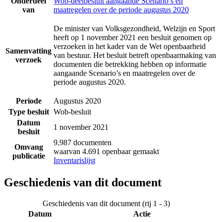
Onderdeel
Wob-deelbesluit aangaande Scenario’s en
van
maatregelen over de periode augustus 2020
De minister van Volksgezondheid, Welzijn en Sport
heeft op 1 november 2021 een besluit genomen op
verzoeken in het kader van de Wet openbaarheid
Samenvatting
van bestuur. Het besluit betreft openbaarmaking van
verzoek
documenten die betrekking hebben op informatie
aangaande Scenario’s en maatregelen over de
periode augustus 2020.
Periode
Augustus 2020
Type besluit
Wob-besluit
Datum
1 november 2021
besluit
9.987 documenten
Omvang
waarvan 4.691 openbaar gemaakt
publicatie
Inventarislijst
Geschiedenis van dit document
Geschiedenis van dit document (rij 1 - 3)
Datum
Actie