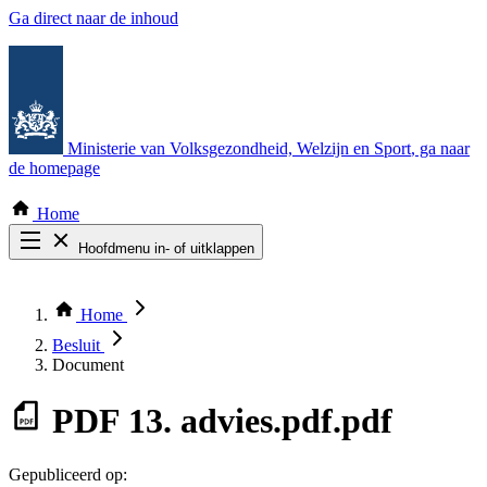
Ga direct naar de inhoud
Ministerie van Volksgezondheid, Welzijn en Sport
, ga naar
de homepage
Home
Hoofdmenu in- of uitklappen
Zoek door alle publicaties
Thema COVID-19
Home
Bekijk per bestuursorgaan
Besluit
Document
PDF
13. advies.pdf.pdf
Gepubliceerd op: