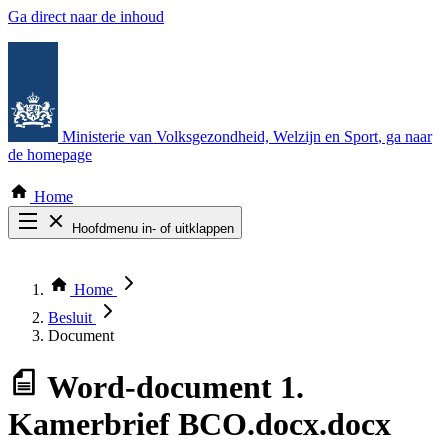
Ga direct naar de inhoud
Ministerie van Volksgezondheid, Welzijn en Sport
, ga naar
de homepage
Home
Hoofdmenu in- of uitklappen
Zoek door alle publicaties
Thema COVID-19
Home
Bekijk per bestuursorgaan
Besluit
Document
Word-document
1.
Kamerbrief BCO.docx.docx