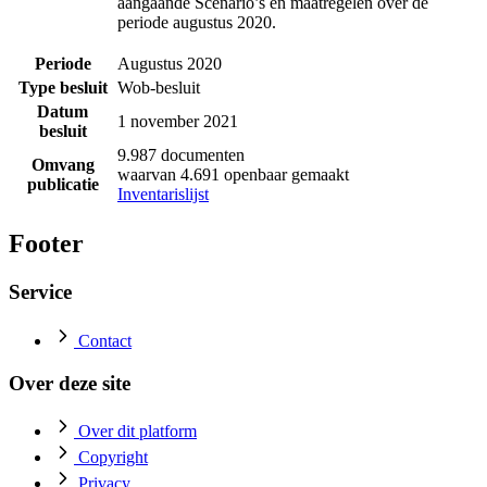
aangaande Scenario’s en maatregelen over de
periode augustus 2020.
Periode
Augustus 2020
Type besluit
Wob-besluit
Datum
1 november 2021
besluit
9.987 documenten
Omvang
waarvan 4.691 openbaar gemaakt
publicatie
Inventarislijst
Footer
Service
Contact
Over deze site
Over dit platform
Copyright
Privacy