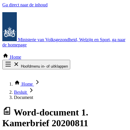
Ga direct naar de inhoud
Ministerie van Volksgezondheid, Welzijn en Sport
, ga naar
de homepage
Home
Hoofdmenu in- of uitklappen
Zoek door alle publicaties
Thema COVID-19
Home
Bekijk per bestuursorgaan
Besluit
Document
Word-document
1.
Kamerbrief 20200811