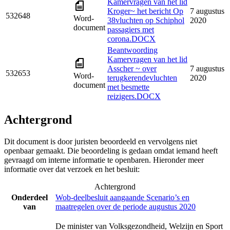
Kamervragen van het lid
Kroger~ het bericht Op
7 augustus
532648
Word-
38vluchten op Schiphol
2020
document
passagiers met
corona.DOCX
Beantwoording
Kamervragen van het lid
Asscher ~ over
7 augustus
532653
Word-
terugkerendevluchten
2020
document
met besmette
reizigers.DOCX
Achtergrond
Dit document is door juristen beoordeeld en vervolgens niet
openbaar gemaakt. Die beoordeling is gedaan omdat iemand heeft
gevraagd om interne informatie te openbaren. Hieronder meer
informatie over dat verzoek en het besluit:
Achtergrond
Onderdeel
Wob-deelbesluit aangaande Scenario’s en
van
maatregelen over de periode augustus 2020
De minister van Volksgezondheid, Welzijn en Sport