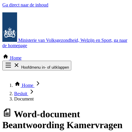
Ga direct naar de inhoud
Ministerie van Volksgezondheid, Welzijn en Sport
, ga naar
de homepage
Home
Hoofdmenu in- of uitklappen
Zoek door alle publicaties
Thema COVID-19
Home
Bekijk per bestuursorgaan
Besluit
Document
Word-document
Beantwoording Kamervragen