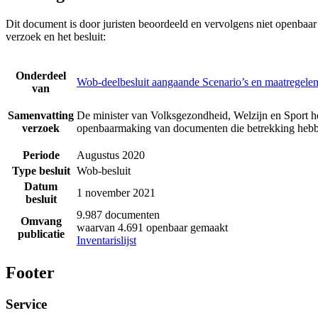
Dit document is door juristen beoordeeld en vervolgens niet openbaa
verzoek en het besluit:
Onderdeel
Wob-deelbesluit aangaande Scenario’s en maatregelen
van
Samenvatting
De minister van Volksgezondheid, Welzijn en Sport he
verzoek
openbaarmaking van documenten die betrekking hebbe
Periode
Augustus 2020
Type besluit
Wob-besluit
Datum
1 november 2021
besluit
9.987 documenten
Omvang
waarvan 4.691 openbaar gemaakt
publicatie
Inventarislijst
Footer
Service