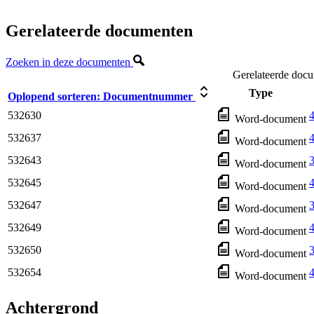
Gerelateerde documenten
Zoeken in deze documenten
Gerelateerde doc
Type
Oplopend sorteren:
Documentnummer
532630
4
Word-document
532637
4
Word-document
532643
3
Word-document
532645
4
Word-document
532647
3
Word-document
532649
4
Word-document
532650
3
Word-document
532654
Word-document
Achtergrond