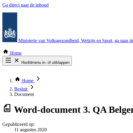
Ga direct naar de inhoud
Ministerie van Volksgezondheid, Welzijn en Sport
, ga naar 
Home
Hoofdmenu in- of uitklappen
Zoek door alle publicaties
Thema COVID-19
Home
Bekijk per bestuursorgaan
Besluit
Document
Word-document
3. QA Belge
Gepubliceerd op:
11 augustus 2020