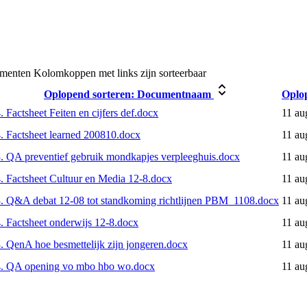
umenten
Kolomkoppen met links zijn sorteerbaar
Oplopend sorteren:
Documentnaam
Oplop
. Factsheet Feiten en cijfers def.docx
11 au
. Factsheet learned 200810.docx
11 au
. QA preventief gebruik mondkapjes verpleeghuis.docx
11 au
. Factsheet Cultuur en Media 12-8.docx
11 au
. Q&A debat 12-08 tot standkoming richtlijnen PBM_1108.docx
11 au
. Factsheet onderwijs 12-8.docx
11 au
. QenA hoe besmettelijk zijn jongeren.docx
11 au
4. QA opening vo mbo hbo wo.docx
11 au