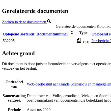
Gerelateerde documenten
Zoeken in deze documenten
Gerelateerde documenten
Kolomkop
Type
Oplopend sorteren:
Documentnummer
Oplopend s
532205
Persbericht 
PDF
Achtergrond
Dit document is door juristen beoordeeld en vervolgens niet openbaa
verzoek en het besluit:
Onderdeel
Wob-deelbesluit aangaande Scenario’s en maatregelen
van
Samenvatting
De minister van Volksgezondheid, Welzijn en Sport he
verzoek
openbaarmaking van documenten die betrekking hebbe
Periode
Augustus 2020