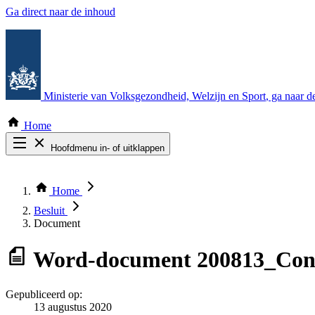
Ga direct naar de inhoud
Ministerie van Volksgezondheid, Welzijn en Sport
, ga naar 
Home
Hoofdmenu in- of uitklappen
Zoek door alle publicaties
Thema COVID-19
Home
Bekijk per bestuursorgaan
Besluit
Document
Word-document
200813_Conc
Gepubliceerd op:
13 augustus 2020