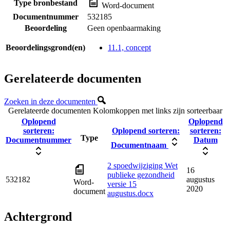
Type bronbestand
Word-document
Documentnummer
532185
Beoordeling
Geen openbaarmaking
Beoordelingsgrond(en)
11.1, concept
Gerelateerde documenten
Zoeken in deze documenten
Gerelateerde documenten
Kolomkoppen met links zijn sorteerbaar
Oplopend
Oplopend
sorteren:
Oplopend sorteren:
sorteren:
Type
Documentnummer
Datum
Documentnaam
2 spoedwijziging Wet
16
publieke gezondheid
532182
augustus
Word-
versie 15
2020
document
augustus.docx
Achtergrond