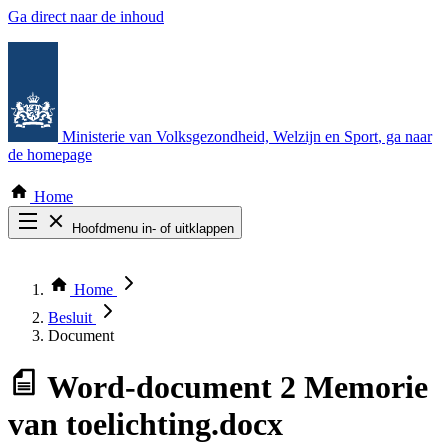
Ga direct naar de inhoud
Ministerie van Volksgezondheid, Welzijn en Sport
, ga naar
de homepage
Home
Hoofdmenu in- of uitklappen
Zoek door alle publicaties
Thema COVID-19
Home
Bekijk per bestuursorgaan
Besluit
Document
Word-document
2 Memorie
van toelichting.docx