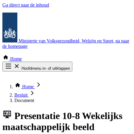
Ga direct naar de inhoud
Ministerie van Volksgezondheid, Welzijn en Sport
, ga naar
de homepage
Home
Hoofdmenu in- of uitklappen
Zoek door alle publicaties
Thema COVID-19
Home
Bekijk per bestuursorgaan
Besluit
Document
Presentatie
10-8 Wekelijks
maatschappelijk beeld