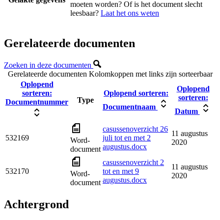
moeten worden? Of is het document slecht
leesbaar?
Laat het ons weten
Gerelateerde documenten
Zoeken in deze documenten
Gerelateerde documenten
Kolomkoppen met links zijn sorteerbaar
Oplopend
Oplopend
sorteren:
Oplopend sorteren:
sorteren:
Type
Documentnummer
Documentnaam
Datum
casussenoverzicht 26
11 augustus
532169
juli tot en met 2
Word-
2020
augustus.docx
document
casussenoverzicht 2
11 augustus
532170
tot en met 9
Word-
2020
augustus.docx
document
Achtergrond