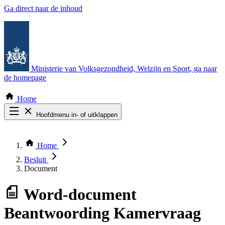
Ga direct naar de inhoud
Ministerie van Volksgezondheid, Welzijn en Sport
, ga naar
de homepage
Home
Hoofdmenu in- of uitklappen
Zoek door alle publicaties
Thema COVID-19
Home
Bekijk per bestuursorgaan
Besluit
Document
Word-document
Beantwoording Kamervraag