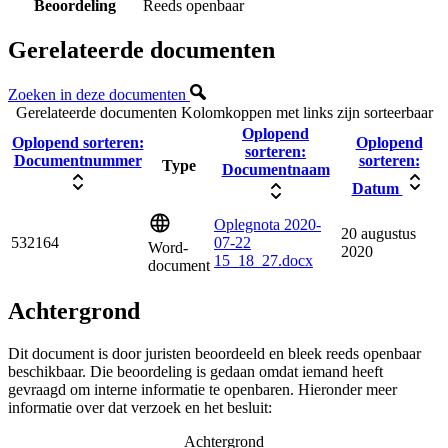
Beoordeling
Reeds openbaar
Gerelateerde documenten
Zoeken in deze documenten
Gerelateerde documenten
Kolomkoppen met links zijn sorteerbaar
Oplopend
Oplopend sorteren:
Oplopend
sorteren:
Documentnummer
sorteren:
Type
Documentnaam
Datum
Oplegnota 2020-
20 augustus
532164
07-22
Word-
2020
15_18_27.docx
document
Achtergrond
Dit document is door juristen beoordeeld en bleek reeds openbaar
beschikbaar. Die beoordeling is gedaan omdat iemand heeft
gevraagd om interne informatie te openbaren. Hieronder meer
informatie over dat verzoek en het besluit:
Achtergrond