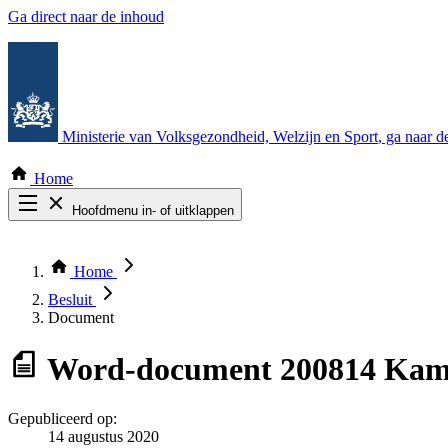
Ga direct naar de inhoud
Ministerie van Volksgezondheid, Welzijn en Sport
, ga naar 
Home
Hoofdmenu in- of uitklappen
Zoek door alle publicaties
Thema COVID-19
Home
Bekijk per bestuursorgaan
Besluit
Document
Word-document
200814 Kame
Gepubliceerd op:
14 augustus 2020