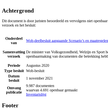
Achtergrond
Dit document is door juristen beoordeeld en vervolgens niet openbaa
verzoek en het besluit:
Onderdeel
Wob-deelbesluit aangaande Scenario’s en maatregelen
van
Samenvatting
De minister van Volksgezondheid, Welzijn en Sport he
verzoek
openbaarmaking van documenten die betrekking hebbe
Periode
Augustus 2020
Type besluit
Wob-besluit
Datum
1 november 2021
besluit
9.987 documenten
Omvang
waarvan 4.691 openbaar gemaakt
publicatie
Inventarislijst
Footer