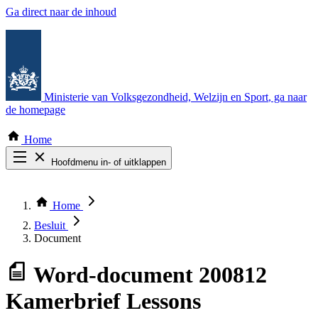
Ga direct naar de inhoud
Ministerie van Volksgezondheid, Welzijn en Sport
, ga naar
de homepage
Home
Hoofdmenu in- of uitklappen
Zoek door alle publicaties
Thema COVID-19
Home
Bekijk per bestuursorgaan
Besluit
Document
Word-document
200812
Kamerbrief Lessons