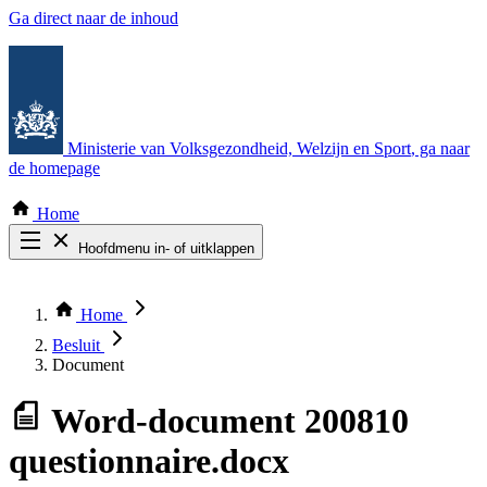
Ga direct naar de inhoud
Ministerie van Volksgezondheid, Welzijn en Sport
, ga naar
de homepage
Home
Hoofdmenu in- of uitklappen
Zoek door alle publicaties
Thema COVID-19
Home
Bekijk per bestuursorgaan
Besluit
Document
Word-document
200810
questionnaire.docx