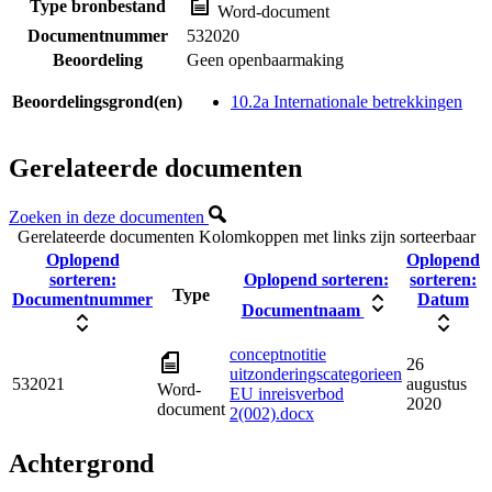
Type bronbestand
Word-document
Documentnummer
532020
Beoordeling
Geen openbaarmaking
Beoordelingsgrond(en)
10.2a Internationale betrekkingen
Gerelateerde documenten
Zoeken in deze documenten
Gerelateerde documenten
Kolomkoppen met links zijn sorteerbaar
Oplopend
Oplopend
sorteren:
Oplopend sorteren:
sorteren:
Type
Documentnummer
Datum
Documentnaam
conceptnotitie
26
uitzonderingscategorieen
532021
augustus
Word-
EU inreisverbod
2020
document
2(002).docx
Achtergrond