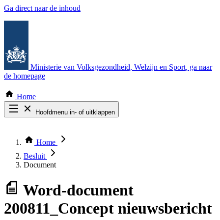
Ga direct naar de inhoud
Ministerie van Volksgezondheid, Welzijn en Sport
, ga naar
de homepage
Home
Hoofdmenu in- of uitklappen
Zoek door alle publicaties
Thema COVID-19
Home
Bekijk per bestuursorgaan
Besluit
Document
Word-document
200811_Concept nieuwsbericht