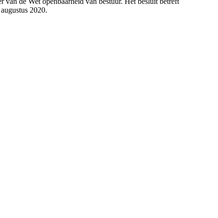
 van de Wet openbaarheid van bestuur. Het besluit betreft
 augustus 2020.