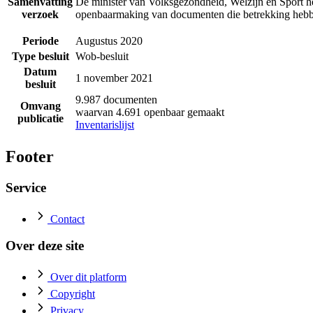
Samenvatting
De minister van Volksgezondheid, Welzijn en Sport he
verzoek
openbaarmaking van documenten die betrekking hebbe
Periode
Augustus 2020
Type besluit
Wob-besluit
Datum
1 november 2021
besluit
9.987 documenten
Omvang
waarvan 4.691 openbaar gemaakt
publicatie
Inventarislijst
Footer
Service
Contact
Over deze site
Over dit platform
Copyright
Privacy