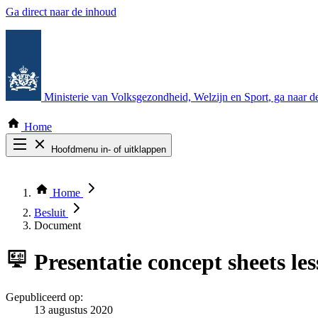
Ga direct naar de inhoud
Ministerie van Volksgezondheid, Welzijn en Sport
, ga naar 
Home
Hoofdmenu in- of uitklappen
Zoek door alle publicaties
Thema COVID-19
Home
Bekijk per bestuursorgaan
Besluit
Document
Presentatie
concept sheets le
Gepubliceerd op:
13 augustus 2020