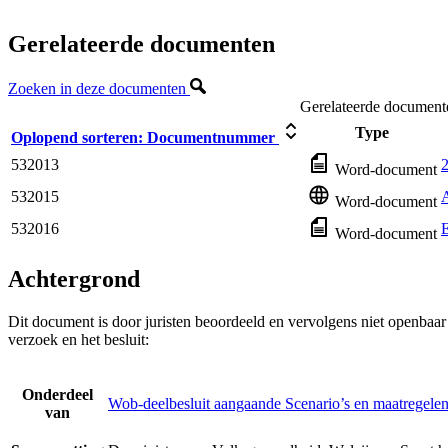
Gerelateerde documenten
Zoeken in deze documenten
Gerelateerde document
Type
Oplopend sorteren:
Documentnummer
532013
2
Word-document
532015
A
Word-document
532016
E
Word-document
Achtergrond
Dit document is door juristen beoordeeld en vervolgens niet openbaa
verzoek en het besluit:
Onderdeel
Wob-deelbesluit aangaande Scenario’s en maatregelen
van