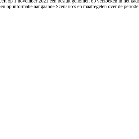
eft op 1 november 2021 een besluit genomen op verzoeken in het kader
n op informatie aangaande Scenario’s en maatregelen over de periode