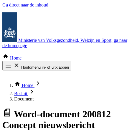
Ga direct naar de inhoud
Ministerie van Volksgezondheid, Welzijn en Sport
, ga naar
de homepage
Home
Hoofdmenu in- of uitklappen
Zoek door alle publicaties
Thema COVID-19
Home
Bekijk per bestuursorgaan
Besluit
Document
Word-document
200812
Concept nieuwsbericht