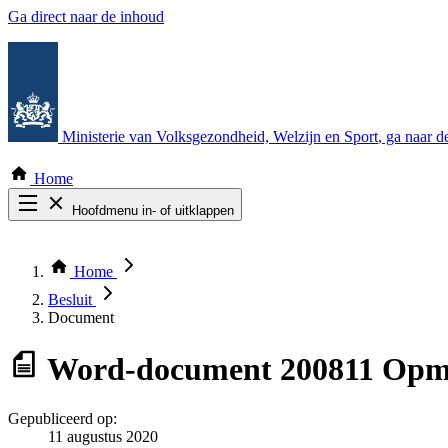
Ga direct naar de inhoud
Ministerie van Volksgezondheid, Welzijn en Sport
, ga naar 
Home
Hoofdmenu in- of uitklappen
Zoek door alle publicaties
Thema COVID-19
Home
Bekijk per bestuursorgaan
Besluit
Document
Word-document
200811 Opm
Gepubliceerd op:
11 augustus 2020