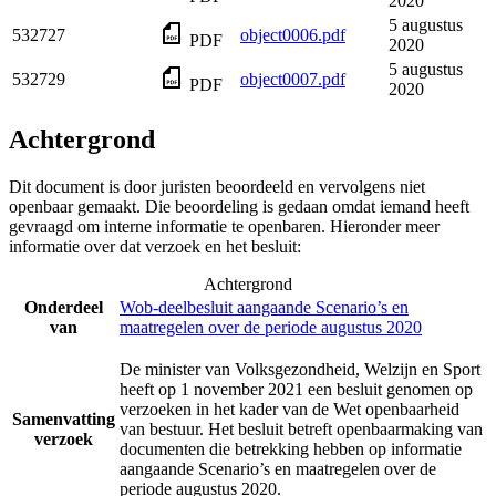
2020
5 augustus
532727
object0006.pdf
PDF
2020
5 augustus
532729
object0007.pdf
PDF
2020
Achtergrond
Dit document is door juristen beoordeeld en vervolgens niet
openbaar gemaakt. Die beoordeling is gedaan omdat iemand heeft
gevraagd om interne informatie te openbaren. Hieronder meer
informatie over dat verzoek en het besluit:
Achtergrond
Onderdeel
Wob-deelbesluit aangaande Scenario’s en
van
maatregelen over de periode augustus 2020
De minister van Volksgezondheid, Welzijn en Sport
heeft op 1 november 2021 een besluit genomen op
verzoeken in het kader van de Wet openbaarheid
Samenvatting
van bestuur. Het besluit betreft openbaarmaking van
verzoek
documenten die betrekking hebben op informatie
aangaande Scenario’s en maatregelen over de
periode augustus 2020.