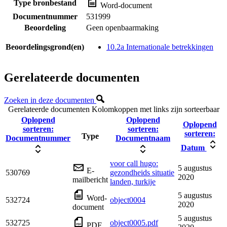
Type bronbestand
Word-document
Documentnummer
531999
Beoordeling
Geen openbaarmaking
Beoordelingsgrond(en)
10.2a Internationale betrekkingen
Gerelateerde documenten
Zoeken in deze documenten
Gerelateerde documenten
Kolomkoppen met links zijn sorteerbaar
Oplopend
Oplopend
Oplopend
sorteren:
sorteren:
sorteren:
Type
Documentnummer
Documentnaam
Datum
voor call hugo:
5 augustus
E-
530769
gezondheids situatie
2020
mailbericht
landen, turkije
5 augustus
Word-
532724
object0004
2020
document
5 augustus
532725
object0005.pdf
PDF