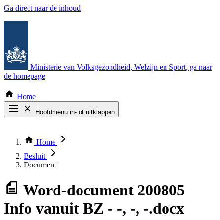
Ga direct naar de inhoud
Ministerie van Volksgezondheid, Welzijn en Sport
, ga naar
de homepage
Home
Hoofdmenu in- of uitklappen
Zoek door alle publicaties
Thema COVID-19
Home
Bekijk per bestuursorgaan
Besluit
Document
Word-document
200805
Info vanuit BZ - -, -, -.docx