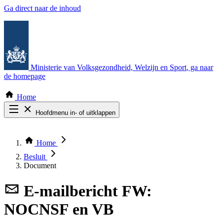
Ga direct naar de inhoud
Ministerie van Volksgezondheid, Welzijn en Sport
, ga naar
de homepage
Home
Hoofdmenu in- of uitklappen
Zoek door alle publicaties
Thema COVID-19
Home
Bekijk per bestuursorgaan
Besluit
Document
E-mailbericht
FW:
NOCNSF en VB