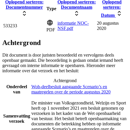
Oplopend sorteren:
Oplopend sorteren:
Oplopend
Documentnummer
Documentnaam
sorteren:
Type
Datum
informatie NOC-
20 augustus
533233
NSF.pdf
2020
PDF
Achtergrond
Dit document is door juristen beoordeeld en vervolgens deels
openbaar gemaakt. Die beoordeling is gedaan omdat iemand heeft
gevraagd om interne informatie te openbaren. Hieronder meer
informatie over dat verzoek en het besluit:
Achtergrond
Onderdeel
Wob-deelbesluit aangaande Scenario’s en
van
maatregelen over de periode augustus 2020
De minister van Volksgezondheid, Welzijn en Sport
heeft op 1 november 2021 een besluit genomen op
verzoeken in het kader van de Wet openbaarheid
Samenvatting
van bestuur. Het besluit betreft openbaarmaking van
verzoek
documenten die betrekking hebben op informatie
aangaande Scenario’s en maatregelen over de