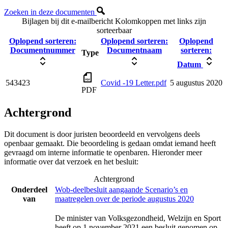
Zoeken in deze documenten
Bijlagen bij dit e-mailbericht
Kolomkoppen met links zijn
sorteerbaar
Oplopend sorteren:
Oplopend sorteren:
Oplopend
Documentnummer
Documentnaam
sorteren:
Type
Datum
543423
Covid -19 Letter.pdf
5 augustus 2020
PDF
Achtergrond
Dit document is door juristen beoordeeld en vervolgens deels
openbaar gemaakt. Die beoordeling is gedaan omdat iemand heeft
gevraagd om interne informatie te openbaren. Hieronder meer
informatie over dat verzoek en het besluit:
Achtergrond
Onderdeel
Wob-deelbesluit aangaande Scenario’s en
van
maatregelen over de periode augustus 2020
De minister van Volksgezondheid, Welzijn en Sport
heeft op 1 november 2021 een besluit genomen op