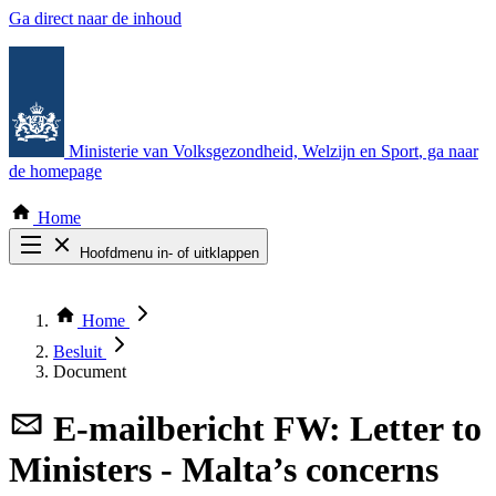
Ga direct naar de inhoud
Ministerie van Volksgezondheid, Welzijn en Sport
, ga naar
de homepage
Home
Hoofdmenu in- of uitklappen
Zoek door alle publicaties
Thema COVID-19
Home
Bekijk per bestuursorgaan
Besluit
Document
E-mailbericht
FW: Letter to
Ministers - Malta’s concerns