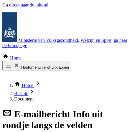
Ga direct naar de inhoud
Ministerie van Volksgezondheid, Welzijn en Sport
, ga naar
de homepage
Home
Hoofdmenu in- of uitklappen
Zoek door alle publicaties
Thema COVID-19
Home
Bekijk per bestuursorgaan
Besluit
Document
E-mailbericht
Info uit
rondje langs de velden