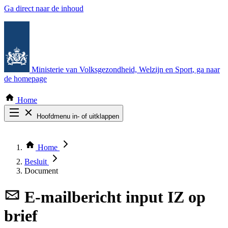
Ga direct naar de inhoud
Ministerie van Volksgezondheid, Welzijn en Sport
, ga naar
de homepage
Home
Hoofdmenu in- of uitklappen
Zoek door alle publicaties
Thema COVID-19
Home
Bekijk per bestuursorgaan
Besluit
Document
E-mailbericht
input IZ op
brief