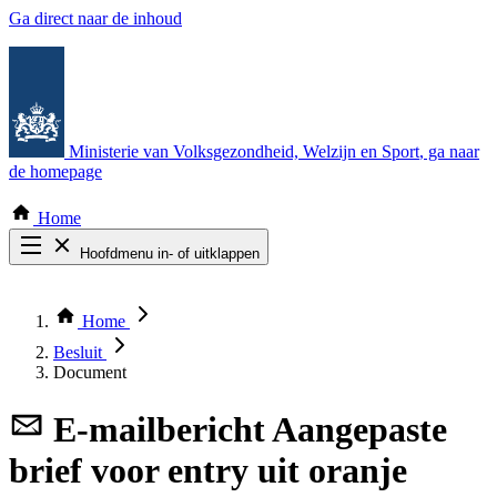
Ga direct naar de inhoud
Ministerie van Volksgezondheid, Welzijn en Sport
, ga naar
de homepage
Home
Hoofdmenu in- of uitklappen
Zoek door alle publicaties
Thema COVID-19
Home
Bekijk per bestuursorgaan
Besluit
Document
E-mailbericht
Aangepaste
brief voor entry uit oranje