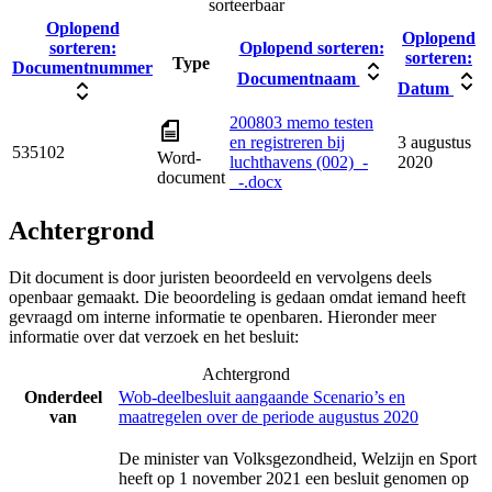
sorteerbaar
Oplopend
Oplopend
sorteren:
Oplopend sorteren:
sorteren:
Type
Documentnummer
Documentnaam
Datum
200803 memo testen
en registreren bij
3 augustus
535102
Word-
luchthavens (002)_-
2020
document
_-.docx
Achtergrond
Dit document is door juristen beoordeeld en vervolgens deels
openbaar gemaakt. Die beoordeling is gedaan omdat iemand heeft
gevraagd om interne informatie te openbaren. Hieronder meer
informatie over dat verzoek en het besluit:
Achtergrond
Onderdeel
Wob-deelbesluit aangaande Scenario’s en
van
maatregelen over de periode augustus 2020
De minister van Volksgezondheid, Welzijn en Sport
heeft op 1 november 2021 een besluit genomen op