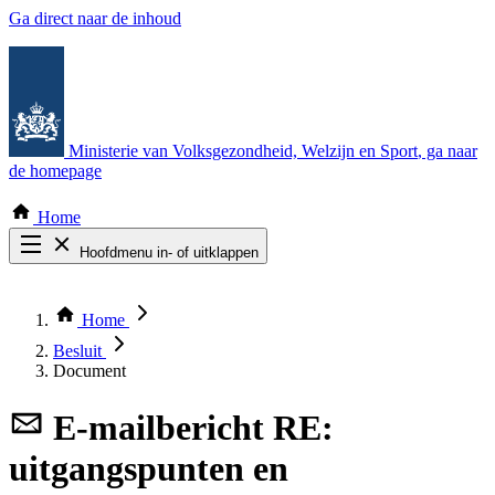
Ga direct naar de inhoud
Ministerie van Volksgezondheid, Welzijn en Sport
, ga naar
de homepage
Home
Hoofdmenu in- of uitklappen
Zoek door alle publicaties
Thema COVID-19
Home
Bekijk per bestuursorgaan
Besluit
Document
E-mailbericht
RE:
uitgangspunten en