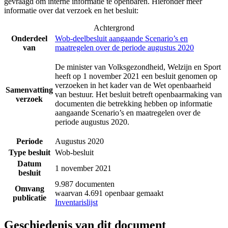
gevraagd om interne informatie te openbaren. Hieronder meer
informatie over dat verzoek en het besluit:
Achtergrond
Onderdeel
Wob-deelbesluit aangaande Scenario’s en
van
maatregelen over de periode augustus 2020
De minister van Volksgezondheid, Welzijn en Sport
heeft op 1 november 2021 een besluit genomen op
verzoeken in het kader van de Wet openbaarheid
Samenvatting
van bestuur. Het besluit betreft openbaarmaking van
verzoek
documenten die betrekking hebben op informatie
aangaande Scenario’s en maatregelen over de
periode augustus 2020.
Periode
Augustus 2020
Type besluit
Wob-besluit
Datum
1 november 2021
besluit
9.987 documenten
Omvang
waarvan 4.691 openbaar gemaakt
publicatie
Inventarislijst
Geschiedenis van dit document