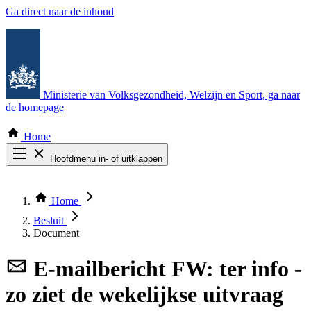
Ga direct naar de inhoud
Ministerie van Volksgezondheid, Welzijn en Sport
, ga naar
de homepage
Home
Hoofdmenu in- of uitklappen
Zoek door alle publicaties
Thema COVID-19
Home
Bekijk per bestuursorgaan
Besluit
Document
E-mailbericht
FW: ter info -
zo ziet de wekelijkse uitvraag