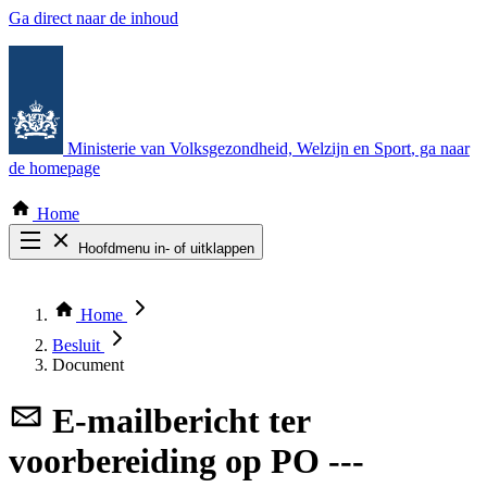
Ga direct naar de inhoud
Ministerie van Volksgezondheid, Welzijn en Sport
, ga naar
de homepage
Home
Hoofdmenu in- of uitklappen
Zoek door alle publicaties
Thema COVID-19
Home
Bekijk per bestuursorgaan
Besluit
Document
E-mailbericht
ter
voorbereiding op PO ---