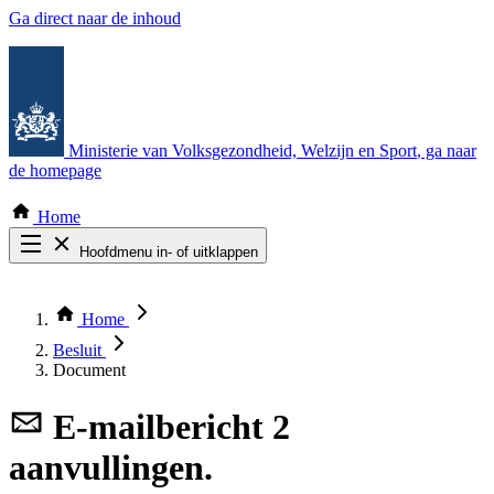
Ga direct naar de inhoud
Ministerie van Volksgezondheid, Welzijn en Sport
, ga naar
de homepage
Home
Hoofdmenu in- of uitklappen
Zoek door alle publicaties
Thema COVID-19
Home
Bekijk per bestuursorgaan
Besluit
Document
E-mailbericht
2
aanvullingen.