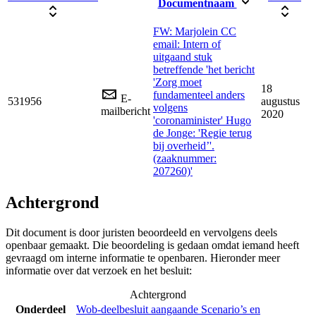
Documentnaam
FW: Marjolein CC
email: Intern of
uitgaand stuk
betreffende 'het bericht
'Zorg moet
18
fundamenteel anders
E-
531956
augustus
volgens
mailbericht
2020
'coronaminister' Hugo
de Jonge: 'Regie terug
bij overheid’'.
(zaaknummer:
207260)'
Achtergrond
Dit document is door juristen beoordeeld en vervolgens deels
openbaar gemaakt. Die beoordeling is gedaan omdat iemand heeft
gevraagd om interne informatie te openbaren. Hieronder meer
informatie over dat verzoek en het besluit:
Achtergrond
Onderdeel
Wob-deelbesluit aangaande Scenario’s en