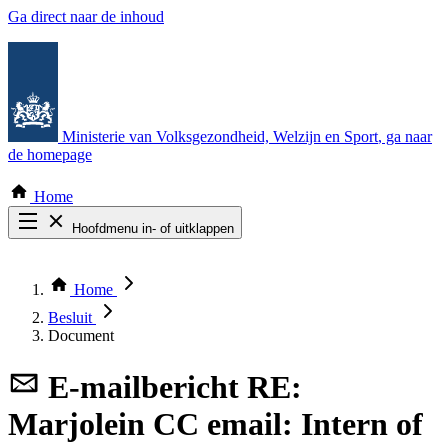
Ga direct naar de inhoud
Ministerie van Volksgezondheid, Welzijn en Sport
, ga naar
de homepage
Home
Hoofdmenu in- of uitklappen
Zoek door alle publicaties
Thema COVID-19
Home
Bekijk per bestuursorgaan
Besluit
Document
E-mailbericht
RE:
Marjolein CC email: Intern of