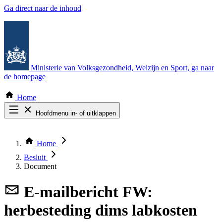
Ga direct naar de inhoud
Ministerie van Volksgezondheid, Welzijn en Sport
, ga naar
de homepage
Home
Hoofdmenu in- of uitklappen
Zoek door alle publicaties
Thema COVID-19
Home
Bekijk per bestuursorgaan
Besluit
Document
E-mailbericht
FW:
herbesteding dims labkosten