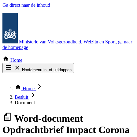
Ga direct naar de inhoud
Ministerie van Volksgezondheid, Welzijn en Sport
, ga naar
de homepage
Home
Hoofdmenu in- of uitklappen
Zoek door alle publicaties
Thema COVID-19
Home
Bekijk per bestuursorgaan
Besluit
Document
Word-document
Opdrachtbrief Impact Corona