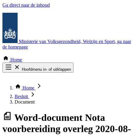
Ga direct naar de inhoud
Ministerie van Volksgezondheid, Welzijn en Sport
, ga naar
de homepage
Home
Hoofdmenu in- of uitklappen
Zoek door alle publicaties
Thema COVID-19
Home
Bekijk per bestuursorgaan
Besluit
Document
Word-document
Nota
voorbereiding overleg 2020-08-