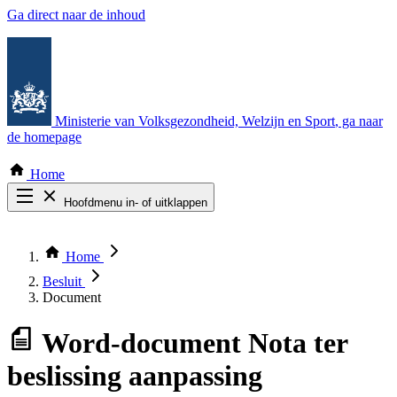
Ga direct naar de inhoud
Ministerie van Volksgezondheid, Welzijn en Sport
, ga naar
de homepage
Home
Hoofdmenu in- of uitklappen
Zoek door alle publicaties
Thema COVID-19
Home
Bekijk per bestuursorgaan
Besluit
Document
Word-document
Nota ter
beslissing aanpassing