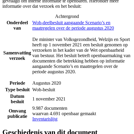
gevraagd om interne informatie te openbaren. Hieronder meer
informatie over dat verzoek en het besluit:
Achtergrond
Onderdeel
Wob-deelbesluit aangaande Scenario’s en
van
maatregelen over de periode augustus 2020
De minister van Volksgezondheid, Welzijn en Sport
heeft op 1 november 2021 een besluit genomen op
verzoeken in het kader van de Wet openbaarheid
Samenvatting
van bestuur. Het besluit betreft openbaarmaking van
verzoek
documenten die betrekking hebben op informatie
aangaande Scenario’s en maatregelen over de
periode augustus 2020.
Periode
Augustus 2020
Type besluit
Wob-besluit
Datum
1 november 2021
besluit
9.987 documenten
Omvang
waarvan 4.691 openbaar gemaakt
publicatie
Inventarislijst
Geschiedenis van dit document